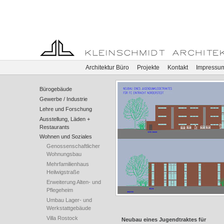
Architektur Büro
Projekte
Kontakt
Impressu
Bürogebäude
Gewerbe / Industrie
Lehre und Forschung
Ausstellung, Läden +
Restaurants
Wohnen und Soziales
Genossenschaftlicher
Wohnungsbau
Mehrfamilienhaus
Heilwigstraße
Erweiterung Alten- und
Pflegeheim
Umbau Lager- und
Werkstattgebäude
Villa Rostock
Neubau eines Jugendtraktes für